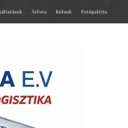
gáltatások
Árlista
Rólunk
Fotógaléria