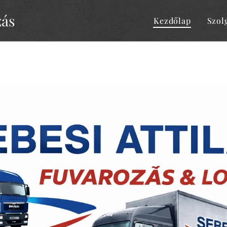
zás
Kezdőlap
Szol